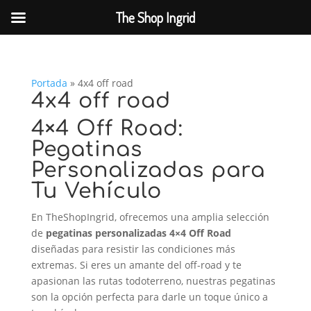
The Shop Ingrid
Portada
»
4x4 off road
4x4 off road
4×4 Off Road:
Pegatinas
Personalizadas para
Tu Vehículo
En TheShopIngrid, ofrecemos una amplia selección
de
pegatinas personalizadas 4×4 Off Road
diseñadas para resistir las condiciones más
extremas. Si eres un amante del off-road y te
apasionan las rutas todoterreno, nuestras pegatinas
son la opción perfecta para darle un toque único a