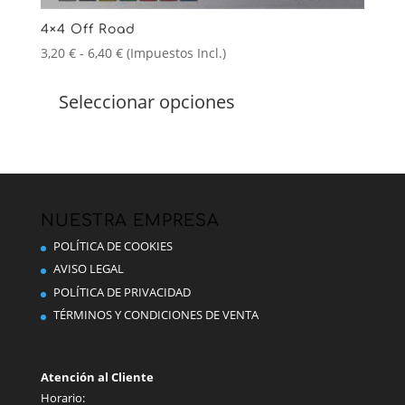
4×4 Off Road
Rango
3,20
€
-
6,40
€
(Impuestos Incl.)
de
Este
precios:
producto
Seleccionar opciones
desde
tiene
3,20 €
múltiples
hasta
variantes.
6,40 €
Las
opciones
se
NUESTRA EMPRESA
pueden
POLÍTICA DE COOKIES
elegir
AVISO LEGAL
en
POLÍTICA DE PRIVACIDAD
la
TÉRMINOS Y CONDICIONES DE VENTA
página
de
producto
Atención al Cliente
Horario: