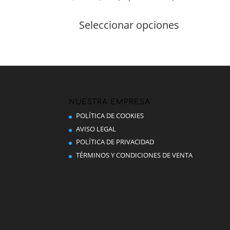
de
Este
precios:
producto
Seleccionar opciones
desde
tiene
2,70 €
múltiples
hasta
variantes.
4,40 €
Las
opciones
se
pueden
NUESTRA EMPRESA
elegir
POLÍTICA DE COOKIES
en
AVISO LEGAL
la
POLÍTICA DE PRIVACIDAD
página
TÉRMINOS Y CONDICIONES DE VENTA
de
producto