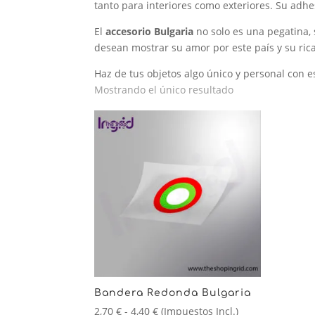
tanto para interiores como exteriores. Su adh
El
accesorio Bulgaria
no solo es una pegatina, 
desean mostrar su amor por este país y su rica
Haz de tus objetos algo único y personal con e
Mostrando el único resultado
Bandera Redonda Bulgaria
Rango
2,70
€
-
4,40
€
(Impuestos Incl.)