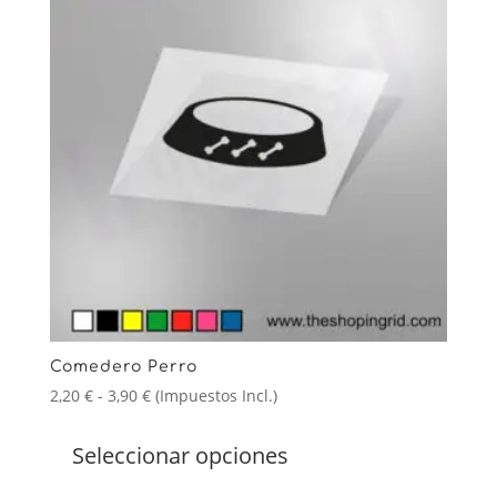
Comedero Perro
Rango
2,20
€
-
3,90
€
(Impuestos Incl.)
de
Este
precios:
producto
Seleccionar opciones
desde
tiene
2,20 €
múltiples