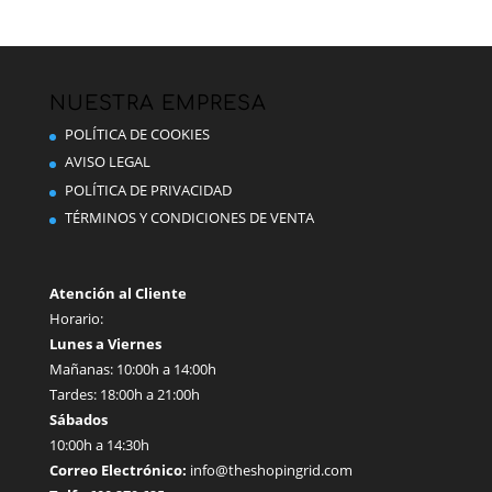
hasta
variantes.
3,90 €
Las
opciones
se
NUESTRA EMPRESA
pueden
POLÍTICA DE COOKIES
elegir
AVISO LEGAL
en
POLÍTICA DE PRIVACIDAD
la
TÉRMINOS Y CONDICIONES DE VENTA
página
de
producto
Atención al Cliente
Horario:
Lunes a Viernes
Mañanas: 10:00h a 14:00h
Tardes: 18:00h a 21:00h
Sábados
10:00h a 14:30h
Correo Electrónico:
info@theshopingrid.com