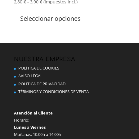
Rango
2,80
€
-
3,90
€
(Impuestos Incl.)
de
Este
precios:
producto
Seleccionar opciones
desde
tiene
2,80 €
múltiples
hasta
variantes.
3,90 €
Las
opciones
se
NUESTRA EMPRESA
pueden
POLÍTICA DE COOKIES
elegir
AVISO LEGAL
en
POLÍTICA DE PRIVACIDAD
la
TÉRMINOS Y CONDICIONES DE VENTA
página
de
producto
Atención al Cliente
Horario:
Lunes a Viernes
Mañanas: 10:00h a 14:00h