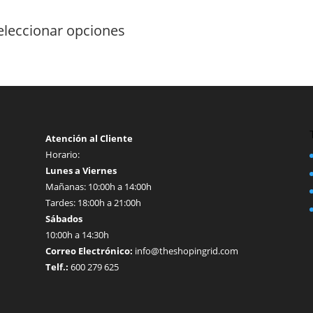
de
Este
precios:
producto
eleccionar opciones
desde
tiene
2,70 €
múltiples
hasta
variantes.
4,50 €
Las
opciones
se
pueden
Atención al Cliente
elegir
Horario:
en
Lunes a Viernes
la
Mañanas: 10:00h a 14:00h
página
Tardes: 18:00h a 21:00h
de
Sábados
producto
10:00h a 14:30h
Correo Electrónico:
info@theshopingrid.com
Telf.:
600 279 625