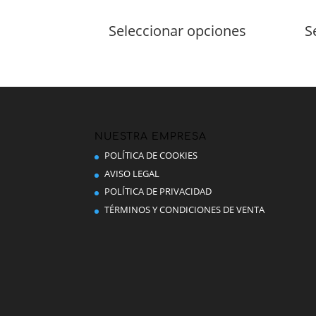
de
Este
precios:
producto
Seleccionar opciones
S
desde
tiene
2,80 €
múltiples
hasta
variantes.
4,90 €
Las
opciones
se
pueden
NUESTRA EMPRESA
elegir
POLÍTICA DE COOKIES
en
AVISO LEGAL
la
POLÍTICA DE PRIVACIDAD
página
TÉRMINOS Y CONDICIONES DE VENTA
de
producto