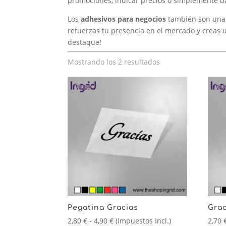
promociones, indicar precios o simplemente da
Los
adhesivos para negocios
también son una e
refuerzas tu presencia en el mercado y creas
destaque!
Ordenado
Mostrando los 2 resultados
por
los
últimos
Pegatina Gracias
Grac
Rango
2,80
€
-
4,90
€
(Impuestos Incl.)
2,70