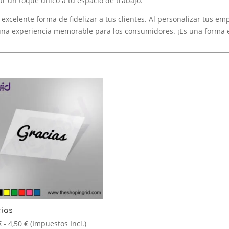
r un toque único a tu espacio de trabajo.
xcelente forma de fidelizar a tus clientes. Al personalizar tus emp
 una experiencia memorable para los consumidores. ¡Es una forma
ias
Rango
€
-
4,50
€
(Impuestos Incl.)