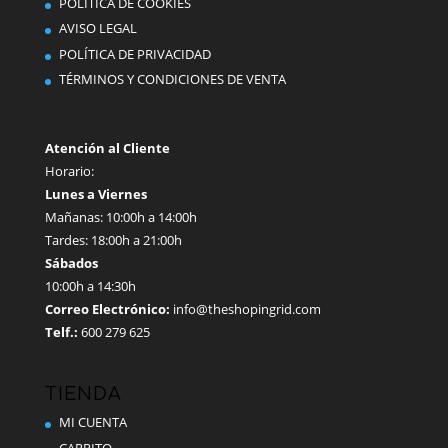
POLÍTICA DE COOKIES
elegir
AVISO LEGAL
en
POLÍTICA DE PRIVACIDAD
la
TÉRMINOS Y CONDICIONES DE VENTA
página
de
producto
Atención al Cliente
Horario:
Lunes a Viernes
Mañanas: 10:00h a 14:00h
Tardes: 18:00h a 21:00h
Sábados
10:00h a 14:30h
Correo Electrónico:
info@theshopingrid.com
Telf.:
600 279 625
TIENDA
MI CUENTA
CARRITO