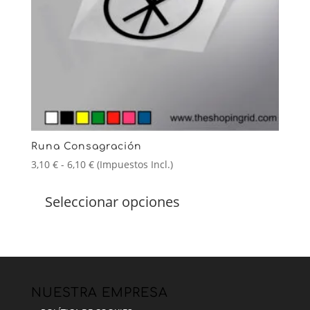
Runa Consagración
Rango
3,10
€
-
6,10
€
(Impuestos Incl.)
de
Este
precios:
producto
Seleccionar opciones
desde
tiene
3,10 €
múltiples
hasta
variantes.
6,10 €
Las
opciones
se
NUESTRA EMPRESA
pueden