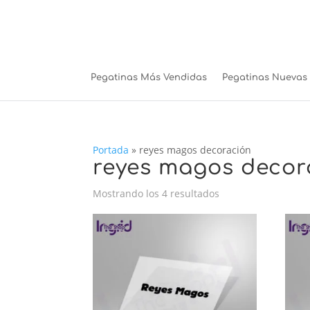
Pegatinas Más Vendidas
Pegatinas Nuevas
Portada
»
reyes magos decoración
reyes magos decor
Ordenado
Mostrando los 4 resultados
por
los
últimos