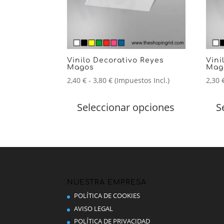
Vinilo Decorativo Reyes
Vini
Magos
Mag
Rango
2,40
€
-
3,80
€
(Impuestos Incl.)
2,30
de
Este
precios:
producto
Seleccionar opciones
S
desde
tiene
2,40 €
múltiples
hasta
variantes.
3,80 €
Las
opciones
se
pueden
NUESTRA EMPRESA
elegir
POLÍTICA DE COOKIES
en
AVISO LEGAL
la
POLÍTICA DE PRIVACIDAD