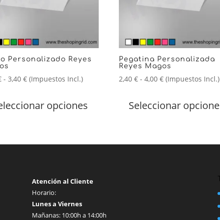
lo Personalizado Reyes
Pegatina Personalizada
os
Reyes Magos
Rango
Rango
€
-
3,40
€
(Impuestos Incl.)
2,40
€
-
4,00
€
(Impuestos Incl.)
de
Este
de
precios:
producto
precios:
eleccionar opciones
Seleccionar opcione
desde
tiene
desde
2,30 €
múltiples
2,40 €
hasta
variantes.
hasta
3,40 €
Las
4,00 €
opciones
se
pueden
Atención al Cliente
elegir
Horario:
en
Lunes a Viernes
la
Mañanas: 10:00h a 14:00h