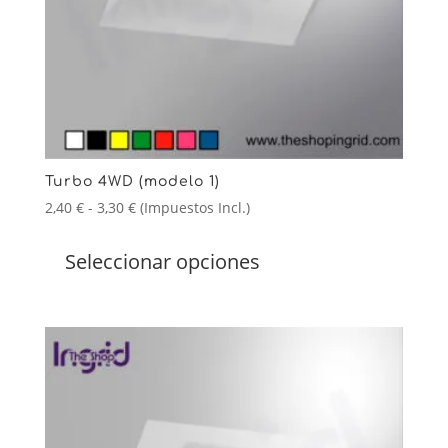
Turbo 4WD (modelo 1)
Rango
2,40
€
-
3,30
€
(Impuestos Incl.)
de
Este
precios:
producto
Seleccionar opciones
desde
tiene
2,40 €
múltiples
hasta
variantes.
3,30 €
Las
opciones
se
pueden
elegir