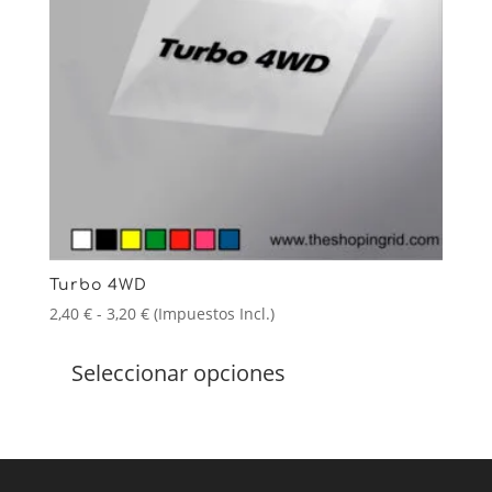
en
la
página
de
producto
Turbo 4WD
Rango
2,40
€
-
3,20
€
(Impuestos Incl.)
de
Este
precios:
producto
Seleccionar opciones
desde
tiene
2,40 €
múltiples
hasta
variantes.
3,20 €
Las
opciones