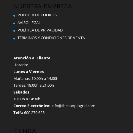
se
NUESTRA EMPRESA
pueden
POLÍTICA DE COOKIES
elegir
AVISO LEGAL
en
POLÍTICA DE PRIVACIDAD
la
TÉRMINOS Y CONDICIONES DE VENTA
página
de
producto
Atención al Cliente
Horario:
Lunes a Viernes
Mañanas: 10:00h a 14:00h
Tardes: 18:00h a 21:00h
Sábados
10:00h a 14:30h
Correo Electrónico:
info@theshopingrid.com
Telf.:
600 279 625
TIENDA