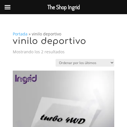
The Shop Ingrid
Portada
»
vinilo deportivo
vinilo deportivo
Ordenado
Mostrando los 2 resultados
por
los
últimos