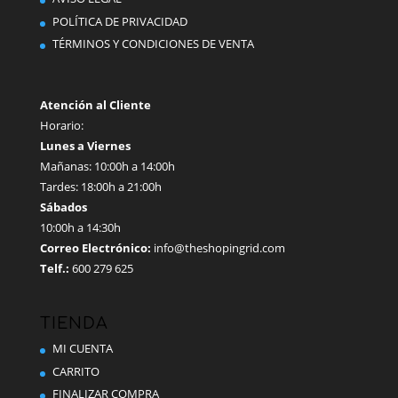
en
POLÍTICA DE PRIVACIDAD
la
TÉRMINOS Y CONDICIONES DE VENTA
página
de
producto
Atención al Cliente
Horario:
Lunes a Viernes
Mañanas: 10:00h a 14:00h
Tardes: 18:00h a 21:00h
Sábados
10:00h a 14:30h
Correo Electrónico:
info@theshopingrid.com
Telf.:
600 279 625
TIENDA
MI CUENTA
CARRITO
FINALIZAR COMPRA