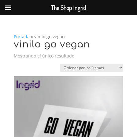
The Shop Ingrid
Portada
»
vinilo go vegan
vinilo go vegan
Mostrando el único resultado