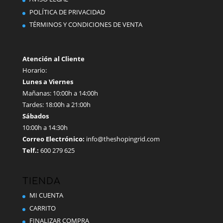
en
POLÍTICA DE PRIVACIDAD
la
TÉRMINOS Y CONDICIONES DE VENTA
página
de
producto
Atención al Cliente
Horario:
Lunes a Viernes
Mañanas: 10:00h a 14:00h
Tardes: 18:00h a 21:00h
Sábados
10:00h a 14:30h
Correo Electrónico:
info@theshopingrid.com
Telf.:
600 279 625
TIENDA
MI CUENTA
CARRITO
FINALIZAR COMPRA