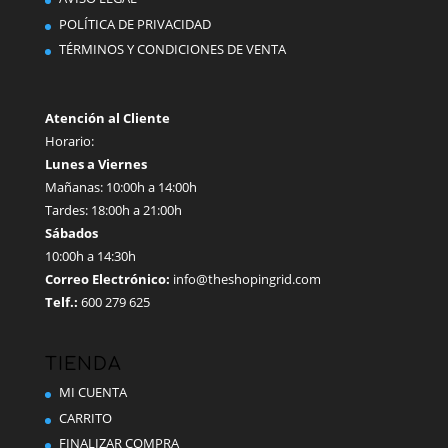
en
POLÍTICA DE PRIVACIDAD
la
TÉRMINOS Y CONDICIONES DE VENTA
página
de
producto
Atención al Cliente
Horario:
Lunes a Viernes
Mañanas: 10:00h a 14:00h
Tardes: 18:00h a 21:00h
Sábados
10:00h a 14:30h
Correo Electrónico:
info@theshopingrid.com
Telf.:
600 279 625
TIENDA
MI CUENTA
CARRITO
FINALIZAR COMPRA