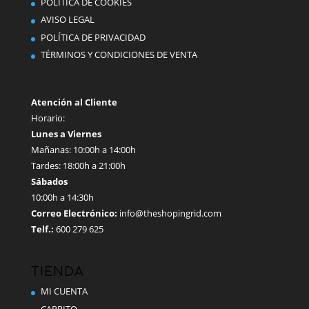
POLÍTICA DE COOKIES
elegir
AVISO LEGAL
en
POLÍTICA DE PRIVACIDAD
la
TÉRMINOS Y CONDICIONES DE VENTA
página
de
producto
Atención al Cliente
Horario:
Lunes a Viernes
Mañanas: 10:00h a 14:00h
Tardes: 18:00h a 21:00h
Sábados
10:00h a 14:30h
Correo Electrónico:
info@theshopingrid.com
Telf.:
600 279 625
TIENDA
MI CUENTA
CARRITO