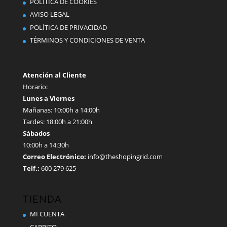
POLÍTICA DE COOKIES
elegir
AVISO LEGAL
en
POLÍTICA DE PRIVACIDAD
la
TÉRMINOS Y CONDICIONES DE VENTA
página
de
producto
Atención al Cliente
Horario:
Lunes a Viernes
Mañanas: 10:00h a 14:00h
Tardes: 18:00h a 21:00h
Sábados
10:00h a 14:30h
Correo Electrónico:
info@theshopingrid.com
Telf.:
600 279 625
TIENDA
MI CUENTA
CARRITO