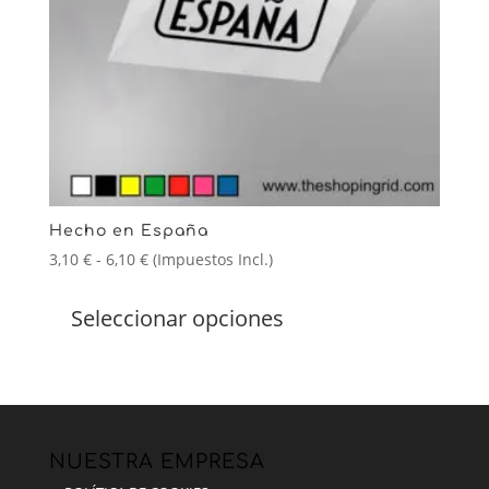
Hecho en España
Rango
3,10
€
-
6,10
€
(Impuestos Incl.)
de
Este
precios:
producto
Seleccionar opciones
desde
tiene
3,10 €
múltiples
hasta
variantes.
6,10 €
Las
opciones
se
NUESTRA EMPRESA
pueden