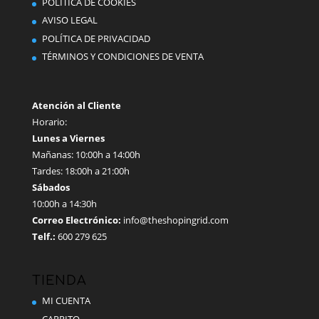
POLÍTICA DE COOKIES
elegir
AVISO LEGAL
en
POLÍTICA DE PRIVACIDAD
la
TÉRMINOS Y CONDICIONES DE VENTA
página
de
producto
Atención al Cliente
Horario:
Lunes a Viernes
Mañanas: 10:00h a 14:00h
Tardes: 18:00h a 21:00h
Sábados
10:00h a 14:30h
Correo Electrónico:
info@theshopingrid.com
Telf.:
600 279 625
TIENDA
MI CUENTA
CARRITO