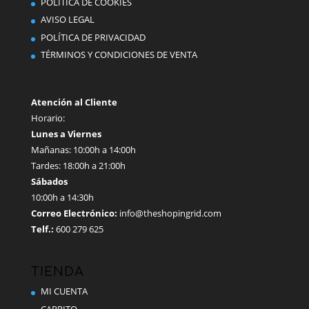
POLÍTICA DE COOKIES
elegir
AVISO LEGAL
en
POLÍTICA DE PRIVACIDAD
la
TÉRMINOS Y CONDICIONES DE VENTA
página
de
producto
Atención al Cliente
Horario:
Lunes a Viernes
Mañanas: 10:00h a 14:00h
Tardes: 18:00h a 21:00h
Sábados
10:00h a 14:30h
Correo Electrónico:
info@theshopingrid.com
Telf.:
600 279 625
TIENDA
MI CUENTA
CARRITO