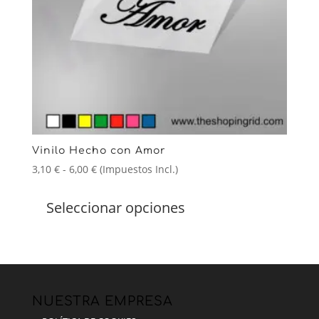
Vinilo Hecho con Amor
Rango
3,10
€
-
6,00
€
(Impuestos Incl.)
de
Este
precios:
producto
Seleccionar opciones
desde
tiene
3,10 €
múltiples
hasta
variantes.
6,00 €
Las
opciones
se
NUESTRA EMPRESA
pueden