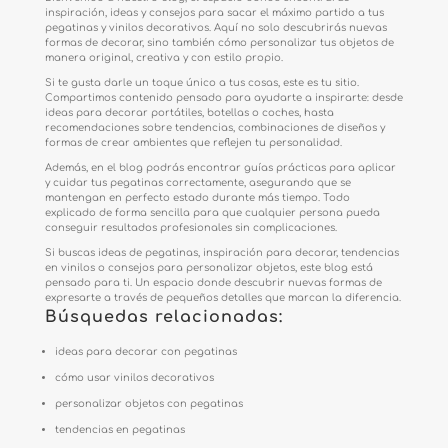
inspiración, ideas y consejos para sacar el máximo partido a tus
pegatinas y vinilos decorativos. Aquí no solo descubrirás nuevas
formas de decorar, sino también cómo personalizar tus objetos de
manera original, creativa y con estilo propio.
Si te gusta darle un toque único a tus cosas, este es tu sitio.
Compartimos contenido pensado para ayudarte a inspirarte: desde
ideas para decorar portátiles, botellas o coches, hasta
recomendaciones sobre tendencias, combinaciones de diseños y
formas de crear ambientes que reflejen tu personalidad.
Además, en el blog podrás encontrar guías prácticas para aplicar
y cuidar tus pegatinas correctamente, asegurando que se
mantengan en perfecto estado durante más tiempo. Todo
explicado de forma sencilla para que cualquier persona pueda
conseguir resultados profesionales sin complicaciones.
Si buscas ideas de pegatinas, inspiración para decorar, tendencias
en vinilos o consejos para personalizar objetos, este blog está
pensado para ti. Un espacio donde descubrir nuevas formas de
expresarte a través de pequeños detalles que marcan la diferencia.
Búsquedas relacionadas:
ideas para decorar con pegatinas
cómo usar vinilos decorativos
personalizar objetos con pegatinas
tendencias en pegatinas