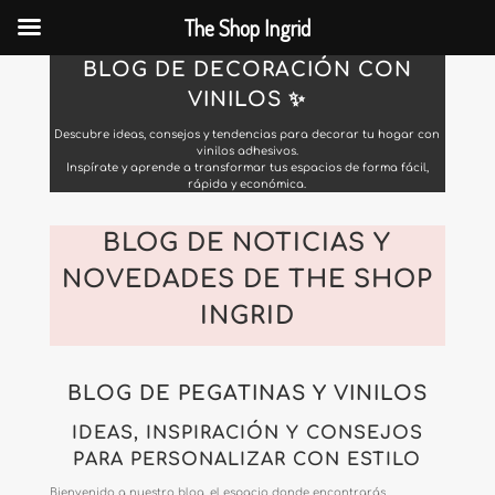
The Shop Ingrid
BLOG DE DECORACIÓN CON
VINILOS ✨
Descubre ideas, consejos y tendencias para decorar tu hogar con
vinilos adhesivos.
Inspírate y aprende a transformar tus espacios de forma fácil,
rápida y económica.
BLOG DE NOTICIAS Y
NOVEDADES DE THE SHOP
INGRID
BLOG DE PEGATINAS Y VINILOS
IDEAS, INSPIRACIÓN Y CONSEJOS
PARA PERSONALIZAR CON ESTILO
Bienvenido a nuestro blog, el espacio donde encontrarás