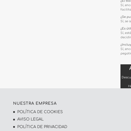
¿El bl
Sí, en
facilit
¿Se pu
Sí, se
¿Es út
Sí, es
decidir
¿Inclu
Sí, en
pegati
Descu
H
NUESTRA EMPRESA
POLÍTICA DE COOKIES
AVISO LEGAL
POLÍTICA DE PRIVACIDAD