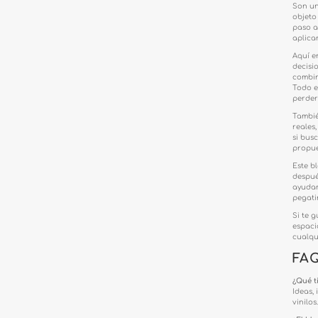
Son un
objeto
paso a
aplica
Aquí e
decisi
combin
Todo e
perder
Tambié
reales
si bus
propue
Este b
despué
ayudar
pegati
Si te g
espaci
cualqu
FA
¿Qué t
Ideas,
vinilos.