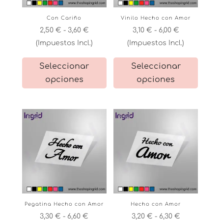
la
la
Con Cariño
Vinilo Hecho con Amor
página
página
Rango
Rango
2,50
€
-
3,60
€
3,10
€
-
6,00
€
de
de
de
de
(Impuestos Incl.)
(Impuestos Incl.)
producto
product
precios:
precios:
Este
Este
Seleccionar
Seleccionar
desde
desde
producto
product
opciones
opciones
2,50 €
3,10 €
tiene
tiene
hasta
hasta
múltiples
múltiple
3,60 €
6,00 €
variantes.
variante
Las
Las
opciones
opcione
se
se
pueden
pueden
elegir
elegir
en
en
la
la
Pegatina Hecho con Amor
Hecho con Amor
página
página
Rango
Rango
3,30
€
-
6,60
€
3,20
€
-
6,30
€