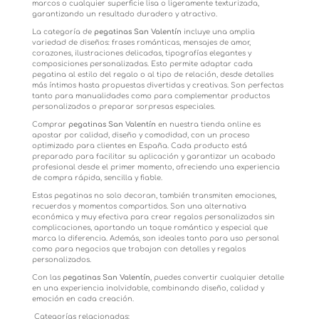
marcos o cualquier superficie lisa o ligeramente texturizada,
garantizando un resultado duradero y atractivo.
La categoría de
pegatinas San Valentín
incluye una amplia
variedad de diseños: frases románticas, mensajes de amor,
corazones, ilustraciones delicadas, tipografías elegantes y
composiciones personalizadas. Esto permite adaptar cada
pegatina al estilo del regalo o al tipo de relación, desde detalles
más íntimos hasta propuestas divertidas y creativas. Son perfectas
tanto para manualidades como para complementar productos
personalizados o preparar sorpresas especiales.
Comprar
pegatinas San Valentín
en nuestra tienda online es
apostar por calidad, diseño y comodidad, con un proceso
optimizado para clientes en España. Cada producto está
preparado para facilitar su aplicación y garantizar un acabado
profesional desde el primer momento, ofreciendo una experiencia
de compra rápida, sencilla y fiable.
Estas pegatinas no solo decoran, también transmiten emociones,
recuerdos y momentos compartidos. Son una alternativa
económica y muy efectiva para crear regalos personalizados sin
complicaciones, aportando un toque romántico y especial que
marca la diferencia. Además, son ideales tanto para uso personal
como para negocios que trabajan con detalles y regalos
personalizados.
Con las
pegatinas San Valentín
, puedes convertir cualquier detalle
en una experiencia inolvidable, combinando diseño, calidad y
emoción en cada creación.
Categorías relacionadas: