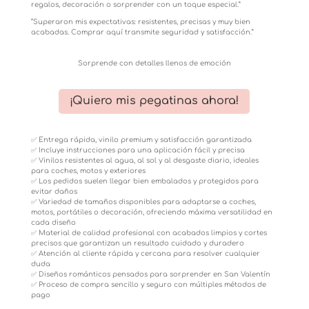
regalos, decoración o sorprender con un toque especial.”
“Superaron mis expectativas: resistentes, precisas y muy bien
acabadas. Comprar aquí transmite seguridad y satisfacción.”
Sorprende con detalles llenos de emoción
¡Quiero mis pegatinas ahora!
✅ Entrega rápida, vinilo premium y satisfacción garantizada
✅ Incluye instrucciones para una aplicación fácil y precisa
✅ Vinilos resistentes al agua, al sol y al desgaste diario, ideales
para coches, motos y exteriores
✅ Los pedidos suelen llegar bien embalados y protegidos para
evitar daños
✅ Variedad de tamaños disponibles para adaptarse a coches,
motos, portátiles o decoración, ofreciendo máxima versatilidad en
cada diseño
✅ Material de calidad profesional con acabados limpios y cortes
precisos que garantizan un resultado cuidado y duradero
✅ Atención al cliente rápida y cercana para resolver cualquier
duda
✅ Diseños románticos pensados para sorprender en San Valentín
✅ Proceso de compra sencillo y seguro con múltiples métodos de
pago