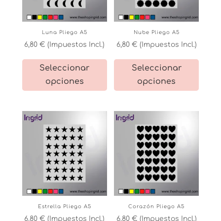
en
la
la
página
Luna Pliego A5
Nube Pliego A5
página
de
6,80
€
(Impuestos Incl.)
6,80
€
(Impuestos Incl.)
de
product
Este
Este
producto
Seleccionar
Seleccionar
producto
product
opciones
opciones
tiene
tiene
múltiples
múltiple
variantes.
variante
Las
Las
opciones
opcione
se
se
pueden
pueden
elegir
elegir
en
en
la
la
Estrella Pliego A5
Corazón Pliego A5
página
página
6,80
€
(Impuestos Incl.)
6,80
€
(Impuestos Incl.)