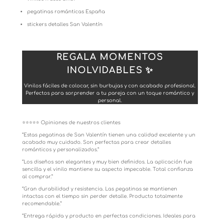
pegatinas románticas España
stickers detalles San Valentín
REGALA MOMENTOS
INOLVIDABLES ✨
Vinilos fáciles de colocar, sin burbujas y con acabado profesional.
Perfectos para sorprender a tu pareja con un toque romántico y
personal.
⭐️⭐️⭐️⭐️⭐️ Opiniones de nuestros clientes
“Estas pegatinas de San Valentín tienen una calidad excelente y un
acabado muy cuidado. Son perfectas para crear detalles
románticos y personalizados.”
“Los diseños son elegantes y muy bien definidos. La aplicación fue
sencilla y el vinilo mantiene su aspecto impecable. Total confianza
al comprar.”
“Gran durabilidad y resistencia. Las pegatinas se mantienen
intactas con el tiempo sin perder detalle. Producto totalmente
recomendable.”
“Entrega rápida y producto en perfectas condiciones. Ideales para