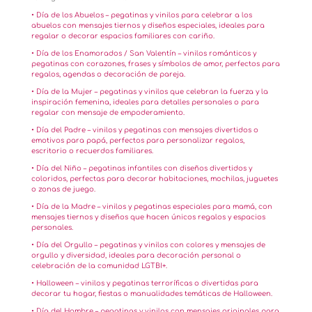
• Día de los Abuelos – pegatinas y vinilos para celebrar a los
abuelos con mensajes tiernos y diseños especiales, ideales para
regalar o decorar espacios familiares con cariño.
• Día de los Enamorados / San Valentín – vinilos románticos y
pegatinas con corazones, frases y símbolos de amor, perfectos para
regalos, agendas o decoración de pareja.
• Día de la Mujer – pegatinas y vinilos que celebran la fuerza y la
inspiración femenina, ideales para detalles personales o para
regalar con mensaje de empoderamiento.
• Día del Padre – vinilos y pegatinas con mensajes divertidos o
emotivos para papá, perfectos para personalizar regalos,
escritorio o recuerdos familiares.
• Día del Niño – pegatinas infantiles con diseños divertidos y
coloridos, perfectas para decorar habitaciones, mochilas, juguetes
o zonas de juego.
• Día de la Madre – vinilos y pegatinas especiales para mamá, con
mensajes tiernos y diseños que hacen únicos regalos y espacios
personales.
• Día del Orgullo – pegatinas y vinilos con colores y mensajes de
orgullo y diversidad, ideales para decoración personal o
celebración de la comunidad LGTBI+.
• Halloween – vinilos y pegatinas terroríficas o divertidas para
decorar tu hogar, fiestas o manualidades temáticas de Halloween.
• Día del Hombre – pegatinas y vinilos con mensajes originales para