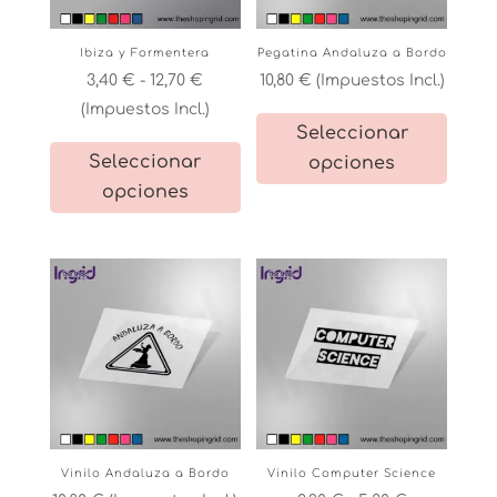
Ibiza y Formentera
Pegatina Andaluza a Bordo
Rango
3,40
€
-
12,70
€
10,80
€
(Impuestos Incl.)
de
(Impuestos Incl.)
Este
Seleccionar
precios:
Este
product
Seleccionar
opciones
desde
producto
tiene
opciones
3,40 €
tiene
múltiple
hasta
múltiples
variante
12,70 €
variantes.
Las
Las
opcione
opciones
se
se
pueden
pueden
elegir
elegir
en
en
la
la
página
Vinilo Andaluza a Bordo
Vinilo Computer Science
página
de