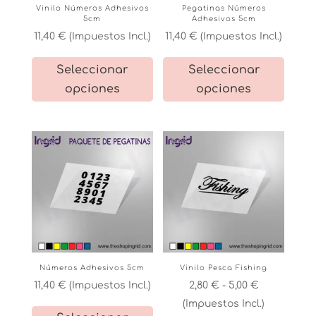
Vinilo Números Adhesivos
Pegatinas Números
página
página
5cm
Adhesivos 5cm
de
de
11,40
€
(Impuestos Incl.)
11,40
€
(Impuestos Incl.)
producto
product
Este
Este
Seleccionar
Seleccionar
producto
product
opciones
opciones
tiene
tiene
múltiples
múltiple
variantes.
variante
Las
Las
opciones
opcione
se
se
pueden
pueden
elegir
elegir
en
en
la
la
Números Adhesivos 5cm
Vinilo Pesca Fishing
página
página
Rango
11,40
€
(Impuestos Incl.)
2,80
€
-
5,00
€
de
de
de
(Impuestos Incl.)
Este
producto
product