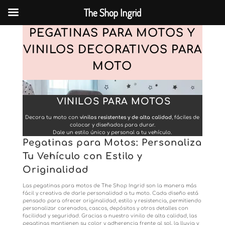
The Shop Ingrid
PEGATINAS PARA MOTOS Y
VINILOS DECORATIVOS PARA
MOTO
VINILOS PARA MOTOS
Decora tu moto con
vinilos resistentes y de alta calidad
, fáciles de
colocar y diseñados para durar.
Dale un estilo único y personal a tu vehículo.
Pegatinas para Motos: Personaliza
Tu Vehículo con Estilo y
Originalidad
Las pegatinas para motos de The Shop Ingrid son la manera más
fácil y creativa de darle personalidad a tu moto. Cada diseño está
pensado para ofrecer originalidad, estilo y resistencia, permitiendo
personalizar carenados, cascos, depósitos y otros detalles con
facilidad y seguridad. Gracias a nuestro vinilo de alta calidad, las
pegatinas mantienen su color y adherencia frente al sol, la lluvia y