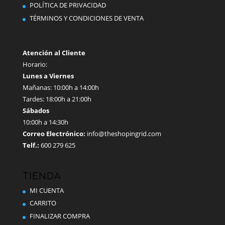
POLÍTICA DE PRIVACIDAD
la
TÉRMINOS Y CONDICIONES DE VENTA
página
de
producto
Atención al Cliente
Horario:
Lunes a Viernes
Mañanas: 10:00h a 14:00h
Tardes: 18:00h a 21:00h
Sábados
10:00h a 14:30h
Correo Electrónico:
info@theshopingrid.com
Telf.:
600 279 625
TIENDA
MI CUENTA
CARRITO
FINALIZAR COMPRA