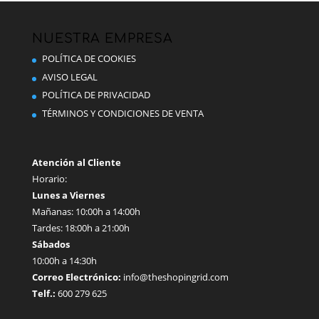
Las
opciones
se
NUESTRA EMPRESA
pueden
POLÍTICA DE COOKIES
elegir
AVISO LEGAL
en
POLÍTICA DE PRIVACIDAD
la
TÉRMINOS Y CONDICIONES DE VENTA
página
de
producto
Atención al Cliente
Horario:
Lunes a Viernes
Mañanas: 10:00h a 14:00h
Tardes: 18:00h a 21:00h
Sábados
10:00h a 14:30h
Correo Electrónico:
info@theshopingrid.com
Telf.:
600 279 625