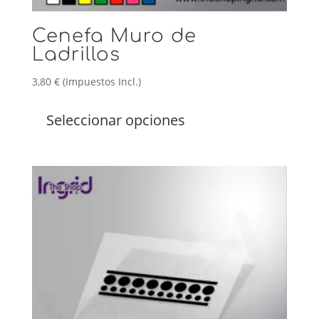
Cenefa Muro de
Ladrillos
3,80
€
(Impuestos Incl.)
Este
producto
Seleccionar opciones
tiene
múltiples
variantes.
Las
opciones
se
pueden
elegir
en
la
página
de