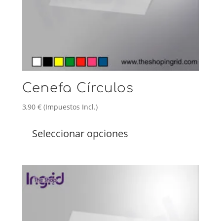
producto
Cenefa Círculos
3,90
€
(Impuestos Incl.)
Este
producto
Seleccionar opciones
tiene
múltiples
variantes.
Las
opciones
se
pueden
elegir