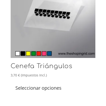
en
la
página
de
producto
Cenefa Triángulos
3,70
€
(Impuestos Incl.)
Este
producto
Seleccionar opciones
tiene
múltiples
variantes.