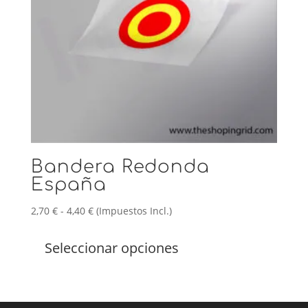
la
página
de
producto
Bandera Redonda
España
Rango
2,70
€
-
4,40
€
(Impuestos Incl.)
de
Este
precios:
producto
Seleccionar opciones
desde
tiene
2,70 €
múltiples
hasta
variantes.
4,40 €
Las