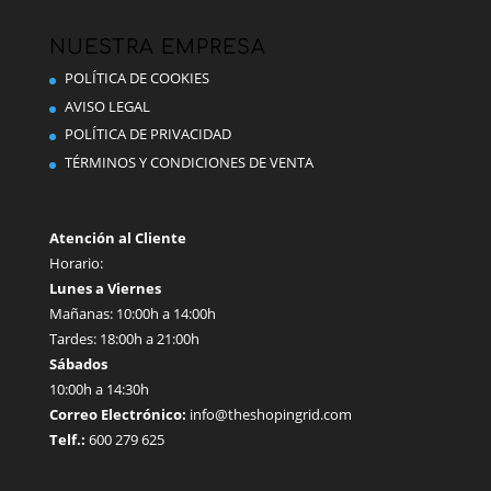
opciones
se
NUESTRA EMPRESA
pueden
POLÍTICA DE COOKIES
elegir
AVISO LEGAL
en
POLÍTICA DE PRIVACIDAD
la
TÉRMINOS Y CONDICIONES DE VENTA
página
de
producto
Atención al Cliente
Horario:
Lunes a Viernes
Mañanas: 10:00h a 14:00h
Tardes: 18:00h a 21:00h
Sábados
10:00h a 14:30h
Correo Electrónico:
info@theshopingrid.com
Telf.:
600 279 625