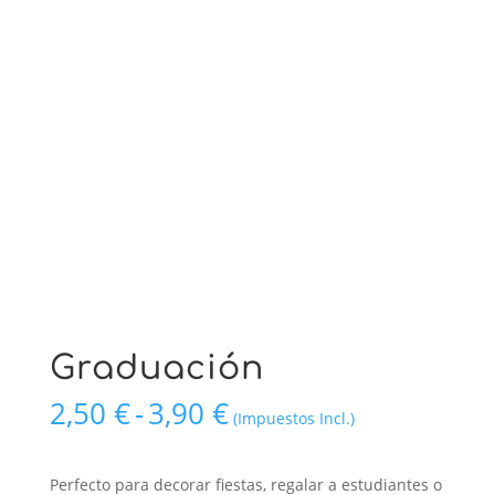
Graduación
Rango
2,50
€
-
3,90
€
(Impuestos Incl.)
de
precios:
desde
Perfecto para decorar fiestas, regalar a estudiantes o