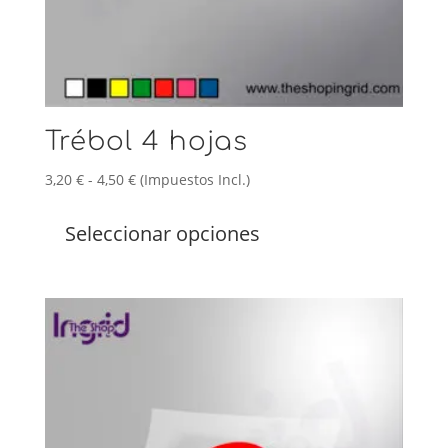
Trébol 4 hojas
Rango
3,20
€
-
4,50
€
(Impuestos Incl.)
de
Este
precios:
producto
Seleccionar opciones
desde
tiene
3,20 €
múltiples
hasta
variantes.
4,50 €
Las
opciones
se
pueden
elegir
en