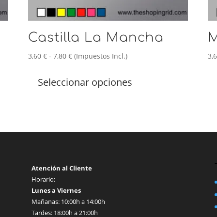
Castilla La Mancha
M
Rango
3,60
€
-
7,80
€
(Impuestos Incl.)
3,
de
Este
precios:
producto
Seleccionar opciones
desde
tiene
3,60 €
múltiples
hasta
variantes.
7,80 €
Las
opciones
se
pueden
elegir
Atención al Cliente
en
Horario:
la
Lunes a Viernes
página
Mañanas: 10:00h a 14:00h
de
Tardes: 18:00h a 21:00h