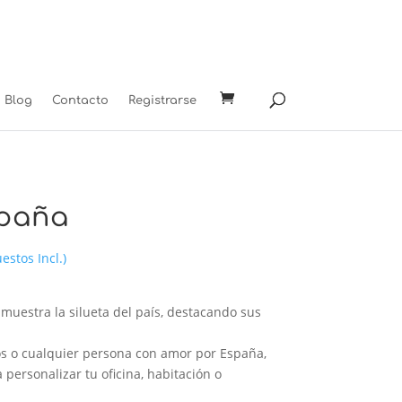
Blog
Contacto
Registrarse
paña
ngo
estos Incl.)
cios:
sde
 muestra la silueta del país, destacando sus
0 €
ta
ros o cualquier persona con amor por España,
0 €
 personalizar tu oficina, habitación o