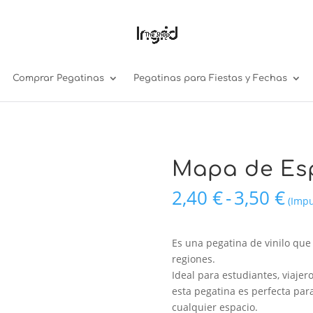
Comprar Pegatinas
Pegatinas para Fiestas y Fechas
Mapa de Es
Ra
2,40
€
-
3,50
€
(Impu
de
pre
de
Es una pegatina de vinilo que
2,4
regiones.
has
Ideal para estudiantes, viaje
3,5
esta pegatina es perfecta para
cualquier espacio.