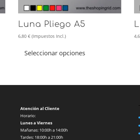
Luna Pliego A5
L
6,80
€
(Impuestos Incl.)
4,
Este
producto
Seleccionar opciones
tiene
múltiples
variantes.
Las
opciones
se
pueden
elegir
Atención al Cliente
en
Horario:
la
Lunes a Viernes
página
Mañanas: 10:00h a 14:00h
de
Tardes: 18:00h a 21:00h