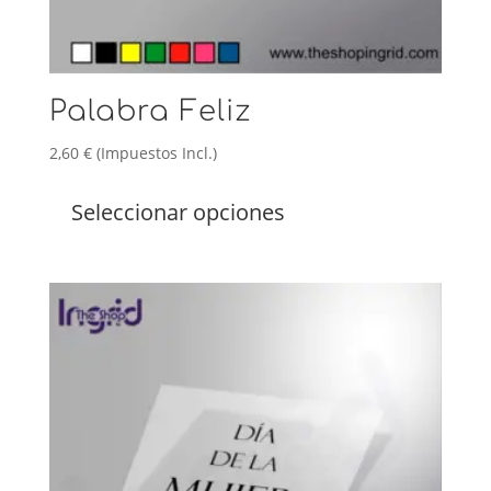
Palabra Feliz
2,60
€
(Impuestos Incl.)
Este
producto
Seleccionar opciones
tiene
múltiples
variantes.
Las
opciones
se
pueden
elegir
en
la
página