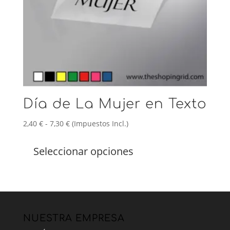
de
producto
Día de La Mujer en Texto
Rango
2,40
€
-
7,30
€
(Impuestos Incl.)
de
Este
precios:
producto
Seleccionar opciones
desde
tiene
2,40 €
múltiples
hasta
variantes.
7,30 €
Las
opciones
se
NUESTRA EMPRESA
pueden