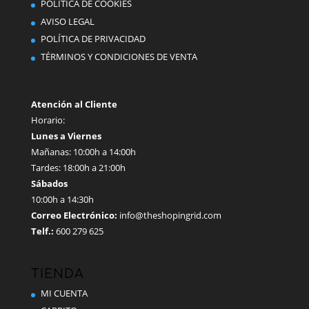
POLÍTICA DE COOKIES
elegir
AVISO LEGAL
en
POLÍTICA DE PRIVACIDAD
la
TÉRMINOS Y CONDICIONES DE VENTA
página
de
producto
Atención al Cliente
Horario:
Lunes a Viernes
Mañanas: 10:00h a 14:00h
Tardes: 18:00h a 21:00h
Sábados
10:00h a 14:30h
Correo Electrónico:
info@theshopingrid.com
Telf.:
600 279 625
TIENDA
MI CUENTA