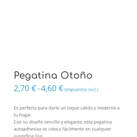
Pegatina Otoño
Rango
2,70
€
-
4,60
€
(Impuestos Incl.)
de
precios:
desde
Es perfecta para darle un toque cálido y moderno a
2,70 €
tu hogar.
hasta
Con su diseño sencillo y elegante, esta pegatina
4,60 €
autoadhesiva se coloca fácilmente en cualquier
superficie lisa.