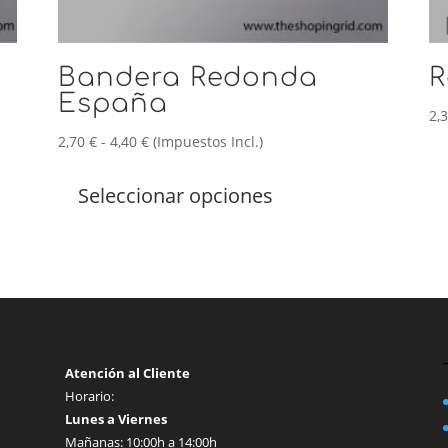
Bandera Redonda
R
España
2,
Rango
2,70
€
-
4,40
€
(Impuestos Incl.)
de
Este
precios:
producto
Seleccionar opciones
desde
tiene
2,70 €
múltiples
hasta
variantes.
4,40 €
Las
opciones
se
pueden
elegir
Atención al Cliente
en
Horario:
la
Lunes a Viernes
página
Mañanas: 10:00h a 14:00h