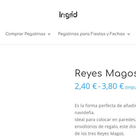
Comprar Pegatinas
Pegatinas para Fiestas y Fechas
Reyes Mago
Ra
2,40
€
-
3,80
€
(Impu
de
pre
de
Es la forma perfecta de añadi
2,4
navideña.
has
Ideal para colocar en paredes,
3,8
envoltorios de regalo, este di
de los tres Reyes Magos.