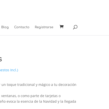
Blog
Contacto
Registrarse
s
ngo
estos Incl.)
cios:
sde
r un toque tradicional y mágico a tu decoración
0 €
ta
 ventanas, o como parte de tarjetas o
0 €
seño evoca la esencia de la Navidad y la llegada