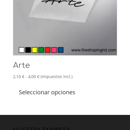
página
de
producto
Arte
Rango
2,10
€
-
4,00
€
(Impuestos Incl.)
de
Este
precios:
producto
Seleccionar opciones
desde
tiene
2,10 €
múltiples
hasta
variantes.
4,00 €
Las
opciones
se