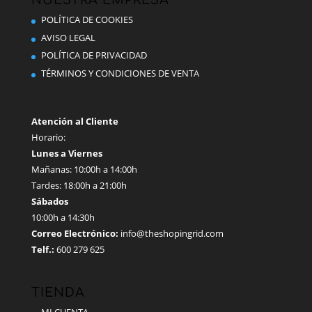
NUESTRA EMPRESA
pueden
POLÍTICA DE COOKIES
elegir
AVISO LEGAL
en
POLÍTICA DE PRIVACIDAD
la
TÉRMINOS Y CONDICIONES DE VENTA
página
de
producto
Atención al Cliente
Horario:
Lunes a Viernes
Mañanas: 10:00h a 14:00h
Tardes: 18:00h a 21:00h
Sábados
10:00h a 14:30h
Correo Electrónico:
info@theshopingrid.com
Telf.:
600 279 625
TIENDA
MI CUENTA