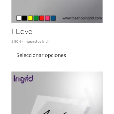
I Love
3,90
€
(Impuestos Incl.)
Este
producto
Seleccionar opciones
tiene
múltiples
variantes.
Las
opciones
se
pueden
elegir
en
la