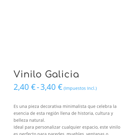
Vinilo Galicia
Rango
2,40
€
-
3,40
€
(Impuestos Incl.)
de
precios:
desde
Es una pieza decorativa minimalista que celebra la
2,40 €
esencia de esta región llena de historia, cultura y
hasta
belleza natural.
3,40 €
Ideal para personalizar cualquier espacio, este vinilo
es perfecto para paredes, muebles, ventanas o