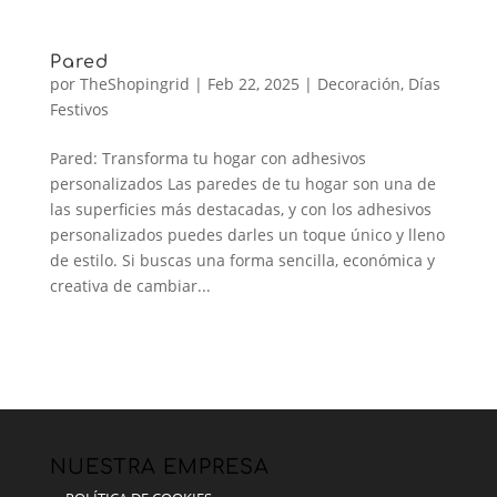
Pared
por
TheShopingrid
|
Feb 22, 2025
|
Decoración
,
Días
Festivos
Pared: Transforma tu hogar con adhesivos
personalizados Las paredes de tu hogar son una de
las superficies más destacadas, y con los adhesivos
personalizados puedes darles un toque único y lleno
de estilo. Si buscas una forma sencilla, económica y
creativa de cambiar...
NUESTRA EMPRESA