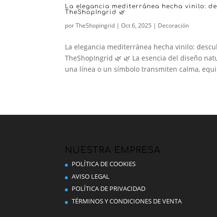
La elegancia mediterránea hecha vinilo: d
TheShopIngrid 🌿
por
TheShopingrid
|
Oct 6, 2025
|
Decoración
La elegancia mediterránea hecha vinilo: descu
TheShopIngrid 🌿 🌿 La esencia del diseño nat
una línea o un símbolo transmiten calma, equili
NUESTRA EMPRESA
POLÍTICA DE COOKIES
AVISO LEGAL
POLÍTICA DE PRIVACIDAD
TÉRMINOS Y CONDICIONES DE VENTA