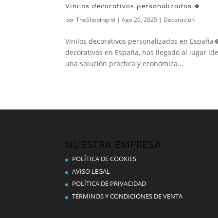
Vinilos decorativos personalizados 🍀
por
TheShopingrid
|
Ago 20, 2025
|
Decoración
Vinilos decorativos personalizados en España
decorativos en España, has llegado al lugar ide
una solución práctica y económica...
NUESTRA EMPRESA
POLÍTICA DE COOKIES
AVISO LEGAL
POLÍTICA DE PRIVACIDAD
TÉRMINOS Y CONDICIONES DE VENTA