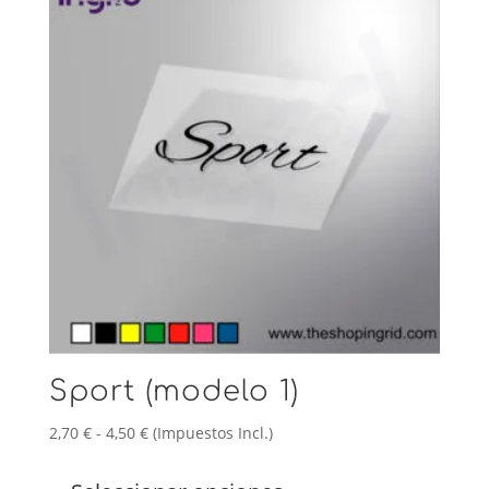
opciones
se
pueden
elegir
en
la
página
de
producto
Sport (modelo 1)
Rango
2,70
€
-
4,50
€
(Impuestos Incl.)
de
Este
precios:
producto