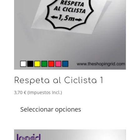
Respeta al Ciclista 1
3,70
€
(Impuestos Incl.)
Este
producto
Seleccionar opciones
tiene
múltiples
variantes.
Las