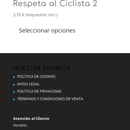
Respeta al Ciclista 2
3,70
€
(Impuestos Incl.)
Este
producto
Seleccionar opciones
tiene
múltiples
variantes.
Las
opciones
se
NUESTRA EMPRESA
pueden
POLÍTICA DE COOKIES
elegir
AVISO LEGAL
en
POLÍTICA DE PRIVACIDAD
la
TÉRMINOS Y CONDICIONES DE VENTA
página
de
producto
Atención al Cliente
Horario: